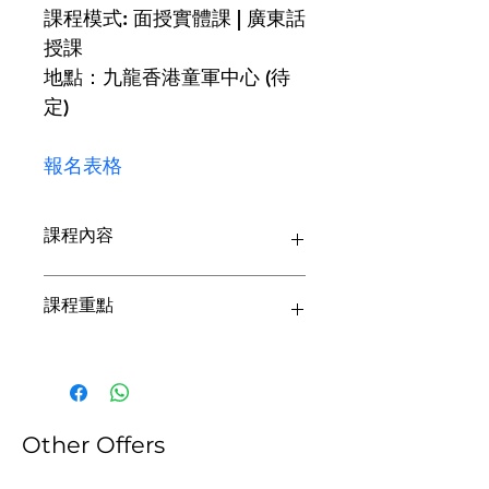
課程模
式
: 面授實體課 | 廣東話
授課
地點：九龍香港童軍中心 (待
定)
報名表格
課程內容
本課程將提供深入的資訊和示範，以提
課程重點
升幼稚園兒童的感知肌能發展和專注
力。課程將涵蓋示範、練習和臨床觀
察，以認識各年齡的感知肌能的適齡表
a. 了解幼兒的感知肌能發展
現和調適技巧。課程形式將包括講座、
影片和練習。
b. ﻿﻿﻿了解感知肌能發展與專注力的關係
Other Offers
﻿﻿c. 感知肌能課程設計之元素及內容