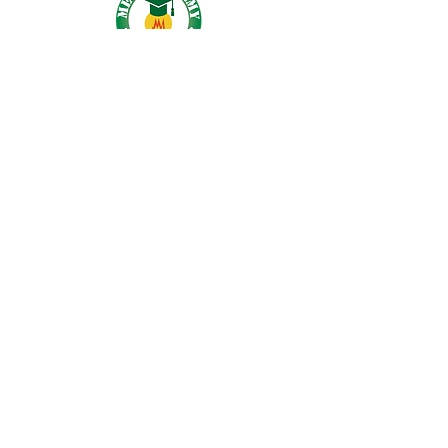
Mega Academy Limited
地址: 九龍長沙灣青山公路501-503號國際
工業大廈2樓B09室
Address: B09, 2/F, International Industrial
Building, 501-503 Castle Peak Road,
Cheung Sha Wan, Kowloon
電話 Phone:
+852 5203 4434
電郵 Email：
info@megaacademy.hk
Contact Us