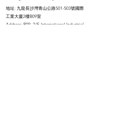
地址: 九龍長沙灣青山公路501-503號國際
工業大廈2樓B09室
Address: B09, 2/F, International Industrial
Building, 501-503 Castle Peak Road,
Cheung Sha Wan, Kowloon
電話 Phone:
+852 5203 4434
電郵 Email：
info@megaacademy.hk
Contact Us