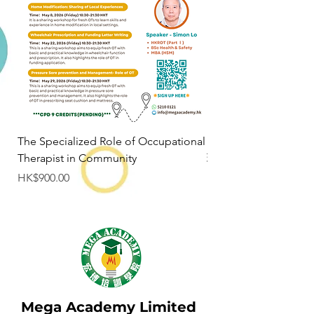
The Specialized Role of Occupational
Mindfulness wor
Therapist in Community
班
Price
Price
HK$900.00
HK$600.00
Mega Academy Limited