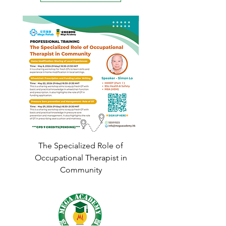
展
e. 跨專業溝通錦囊
The Specialized Role of
Mindfulness worksh
Occupational Therapist in
Community