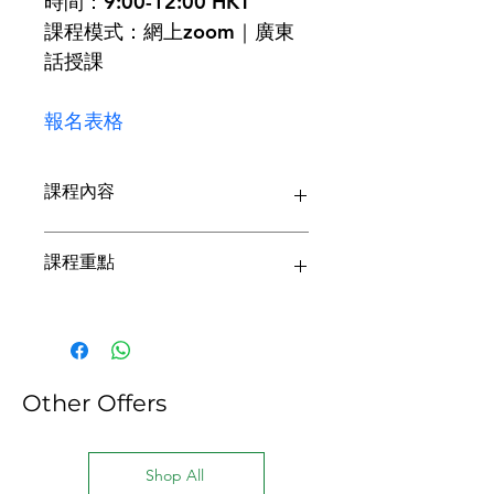
時間：9:00-12:00 HKT
課程模式：網上zoom｜廣東
話授課
報名表格
課程內容
透過有關課程，了解現時社區成人自閉
課程重點
症人士服務，以及職業治療師在當中之
角色和常見介入技巧。
a. 自閉症簡介
b. 淺談現時社區成人自閉症人士服務
及需要
Other Offers
c. 不同服務當中職業治療師之角色
d. 職業治療師常見介入手法及專業發
Shop All